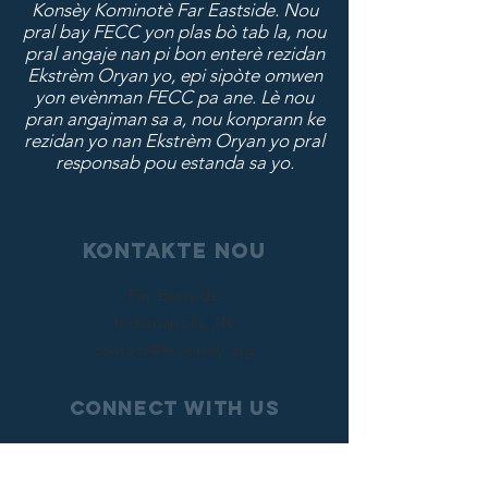
Konsèy Kominotè Far Eastside. Nou
pral bay FECC yon plas bò tab la, nou
pral angaje nan pi bon enterè rezidan
Ekstrèm Oryan yo, epi sipòte omwen
yon evènman FECC pa ane. Lè nou
pran angajman sa a, nou konprann ke
rezidan yo nan Ekstrèm Oryan yo pral
responsab pou estanda sa yo.
Kontakte nou
Far Eastside
Indianapolis, IN
contact@feccindy.org
Connect with us
Facebook
Instagram