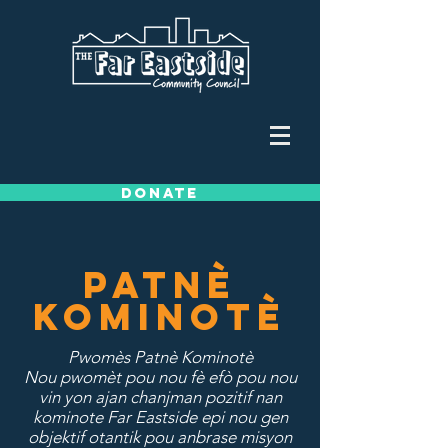
DONATE
Patnè
Kominotè
Pwomès Patnè Kominotè
Nou pwomèt pou nou fè efò pou nou
vin yon ajan chanjman pozitif nan
kominote Far Eastside epi nou gen
objektif otantik pou anbrase misyon